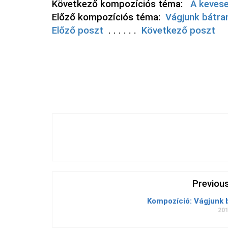
Következő kompozíciós téma:
A keves
Előző kompozíciós téma:
Vágjunk bátra
Előző poszt
. . . . . .
Következő poszt
Previou
Kompozíció: Vágjunk 
201