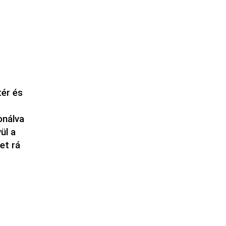
tér és
onálva
ül a
et rá