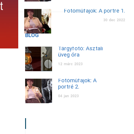
Fotóműfajok: A portré 1.
30
dec
2022
BLOG
Tárgyfotó: Asztali
üveg óra
12
márc
2023
Fotóműfajok: A
portré 2.
04
jan
2023