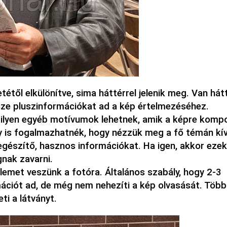
től elkülönítve, sima háttérrel jelenik meg. Van hát
sze plusz
információkat ad a kép értelmezéséhez.
ilyen egyéb motívumok lehetnek, amik a képre komp
 is fogalmazhatnék, hogy nézzük meg a fő témán kív
egészítő, hasznos információkat. Ha igen, akkor ezek
gnak zavarni.
elemet veszünk a fotóra. Általános szabály, hogy 2-3
mációt ad, de még nem nehezíti a kép olvasását. Több
i a látványt.