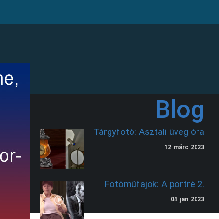
Blog
Tárgyfotó: Asztali üveg óra
12
márc
2023
Fotóműfajok: A portré 2.
04
jan
2023