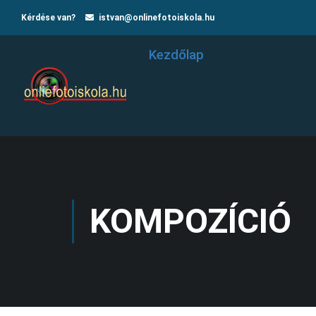
Kérdése van?
istvan@onlinefotoiskola.hu
Kezdőlap
KOMPOZÍCIÓ