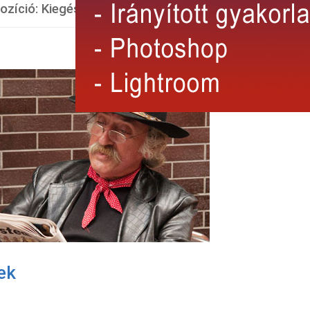
zíció: Kiegészítő elemek
ek