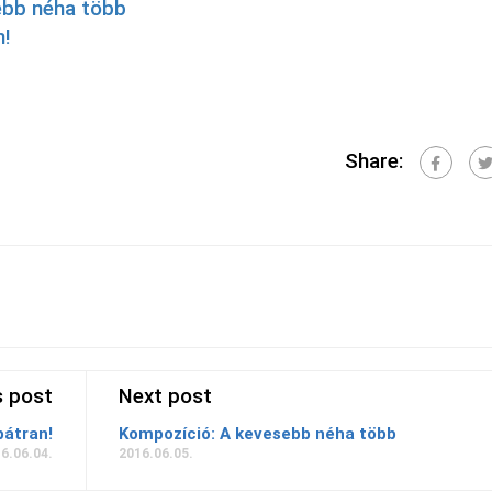
ebb néha több
n!
Share:
s post
Next post
bátran!
Kompozíció: A kevesebb néha több
6.06.04.
2016.06.05.