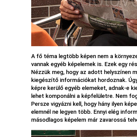
A fő téma legtöbb képen nem a környezeté
vannak egyéb képelemek is. Ezek egy ré
Nézzük meg, hogy az adott helyszínen m
kiegészítő információkat hordoznak. Úgy
képre kerülő egyéb elemeket, adnak-e ki
lehet komponálni a képfelületre. Nem fo
Persze vigyázni kell, hogy hány ilyen kép
elemnél ne legyen több. Ennyi elég infor
másodlagos képelem már zavarossá tehet