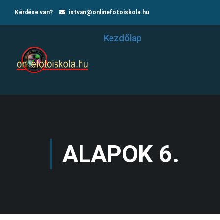
Kérdése van?
istvan@onlinefotoiskola.hu
Kezdőlap
ALAPOK 6.