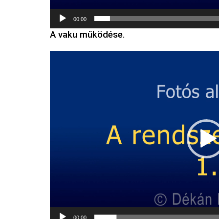
00:00
A vaku működése.
Videólejátszó
00:00