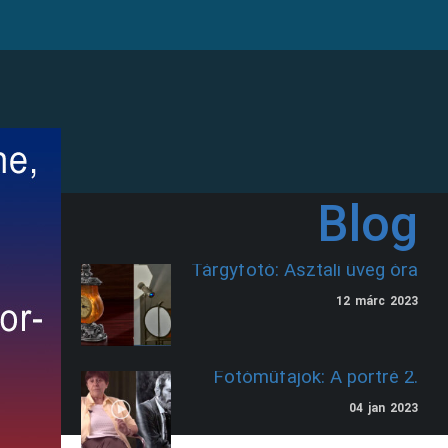
Blog
Tárgyfotó: Asztali üveg óra
12
márc
2023
Fotóműfajok: A portré 2.
04
jan
2023