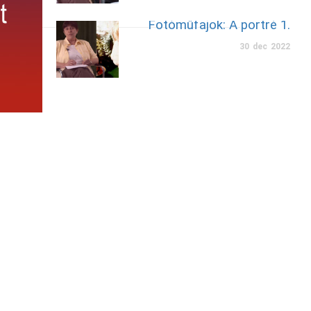
Fotóműfajok: A portré 1.
30
dec
2022